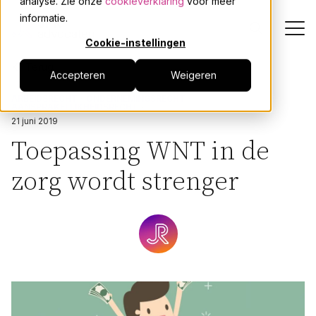
analyse. Zie onze
cookieverklaring
voor meer
informatie.
Cookie-instellingen
Terug
Accepteren
Weigeren
Dienstverlening
ARBEIDSRECHT
ONDERNEMINGSRECHT
AANSPRAKELIJKHEIDSRECHT
Onze mensen
21 juni 2019
Toepassing WNT in de
Actueel
zorg wordt strenger
Over JPR
Events
Werken bij