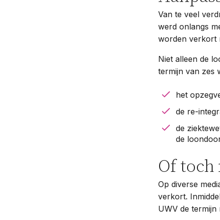
Van te veel verd
werd onlangs med
worden verkort 
Niet alleen de l
termijn van zes
het opzegve
de re-integ
de ziektewe
de loondoor
Of toch 
Op diverse media
verkort. Inmidde
UWV de termijn n