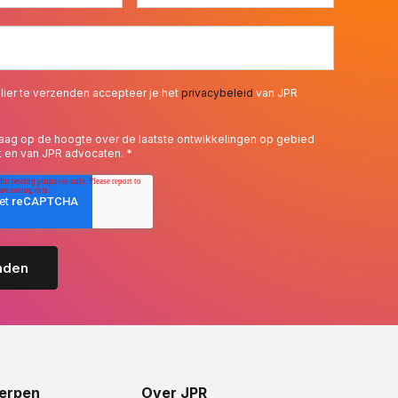
lier te verzenden accepteer je het
privacybeleid
van JPR
 graag op de hoogte over de laatste ontwikkelingen op gebied
t en van JPR advocaten.
*
erpen
Over JPR