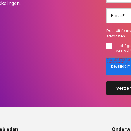
kkelingen.
E-mail
*
Door dit formu
advocaten.
Ik blijf
van rech
ebieden
Onderw