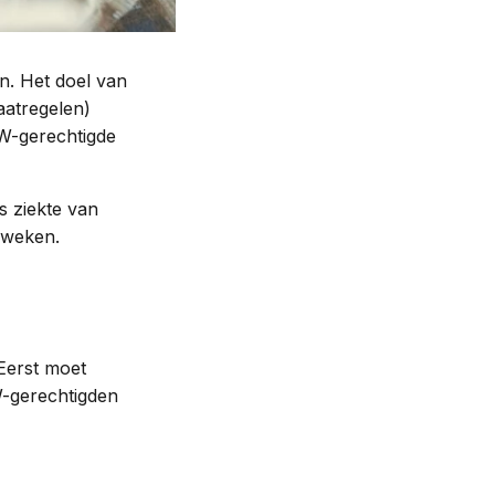
n. Het doel van
aatregelen)
W-gerechtigde
s ziekte van
 weken.
Eerst moet
W-gerechtigden