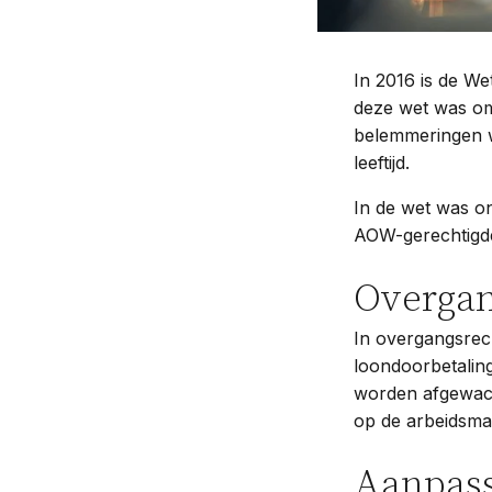
In 2016 is de We
deze wet was om 
belemmeringen w
leeftijd.
In de wet was o
AOW-gerechtigde
Overgan
In overgangsrech
loondoorbetaling
worden afgewacht
op de arbeidsmar
Aanpassi