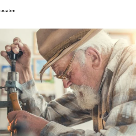
Woningwet
vocaten
Taal: