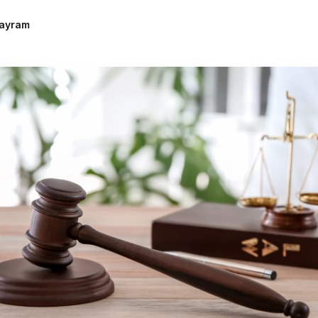
Woningwet
Bayram
Taal: