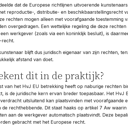
eelde dat de Europese richtlijnen uitvoerende kunstenaars
et reproductie-, distributie- en beschikbaarstellingsrecht 
eze rechten mogen alleen met voorafgaande toestemming v
en overgedragen. Een wettelijke regeling die deze rechten
een werkgever (zoals via een koninklijk besluit), is daarmee
-recht.
nstenaar blijft dus juridisch eigenaar van zijn rechten, tenz
rukkelijk afstand van doet.
kent dit in de praktijk?
st van het HvJ EU betrekking heeft op naburige rechten b
t, is de juridische kern ervan breder toepasbaar. Het HvJ
overdracht uitsluitend kan plaatsvinden met voorafgaande e
 de rechthebbende. Dit staat haaks op artikel 7 Aw waarin
ten aan de werkgever automatisch plaatsvindt. Deze bepal
worden gebracht met het Europese recht.