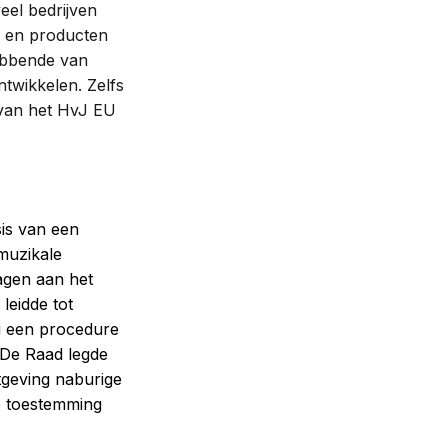
eel bedrijven
n en producten
ebbende van
twikkelen. Zelfs
 van het HvJ EU
sis van een
muzikale
ragen aan het
leidde tot
ci een procedure
. De Raad legde
tgeving naburige
e toestemming