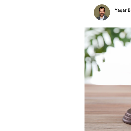
Pensioenrecht
Yaşar 
Privacyrecht
Vastgoedrecht
Verzekeringsrecht
Volkshuisvestingsrecht