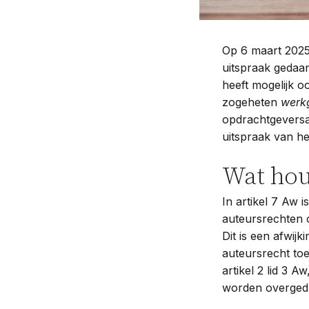
Op 6 maart 2025
uitspraak gedaa
heeft mogelijk o
zogeheten
werk
opdrachtgeversau
uitspraak van he
Wat hou
In artikel 7 Aw 
auteursrechten o
Dit is een afwij
auteursrecht to
artikel 2 lid 3 
worden overged