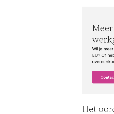
Meer
werk
Wil je mee
EU? Of heb 
overeenkom
Conta
Het oor