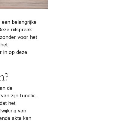
 een belangrijke
Deze uitspraak
jzonder voor het
 het
er in op deze
n?
van de
an zijn functie.
dat het
wijking van
kende akte kan