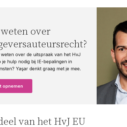
 weten over
geversauteursrecht?
r weten over de uitspraak van het HvJ
je hulp nodig bij IE-bepalingen in
sten? Yaşar denkt graag met je mee.
ct opnemen
deel van het HvJ EU