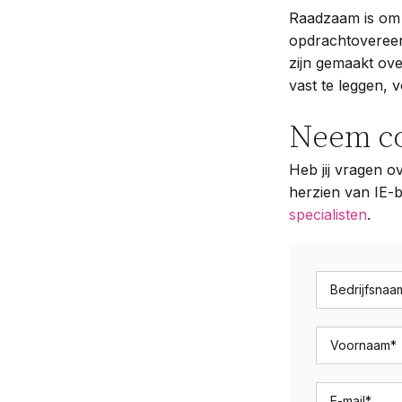
Raadzaam is om 
opdrachtovereen
zijn gemaakt ove
vast te leggen, 
Neem co
Heb jij vragen o
herzien van IE-
specialisten
.
Bedrijfsnaa
Voornaam
*
E-mail
*