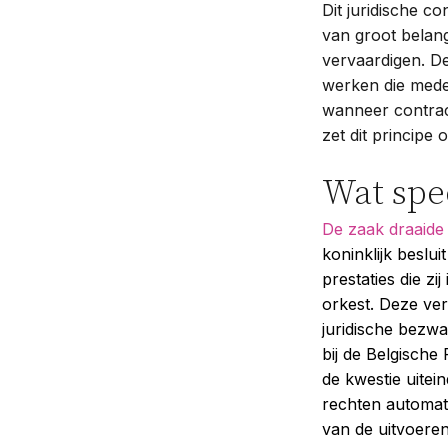
Dit juridische c
van groot belang
vervaardigen. D
werken die medew
wanneer contrac
zet dit principe
Wat spe
De zaak draaide 
koninklijk beslu
prestaties die z
orkest. Deze ver
juridische bezwa
bij de Belgische
de kwestie uitei
rechten automat
van de uitvoere