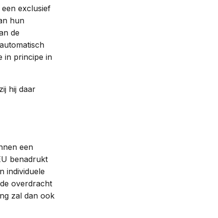
 een exclusief
van hun
an de
 automatisch
 in principe in
ij hij daar
innen een
 EU benadrukt
n individuele
 de overdracht
ing zal dan ook