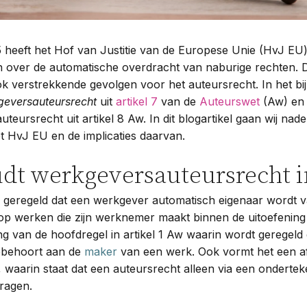
 heeft het Hof van Justitie van de Europese Unie (HvJ EU)
n over de automatische overdracht van naburige rechten. 
ok verstrekkende gevolgen voor het auteursrecht. In het bi
geversauteursrecht
uit
artikel 7
van de
Auteurswet
(Aw) en
teursrecht uit artikel 8 Aw. In dit blogartikel gaan wij nad
t HvJ EU en de implicaties daarvan.
dt werkgeversauteursrecht i
is geregeld dat een werkgever automatisch eigenaar wordt 
p werken die zijn werknemer maakt binnen de uitoefening v
king van de hoofdregel in artikel 1 Aw waarin wordt geregeld 
ebehoort aan de
maker
van een werk. Ook vormt het een af
Aw, waarin staat dat een auteursrecht alleen via een onderte
ragen.