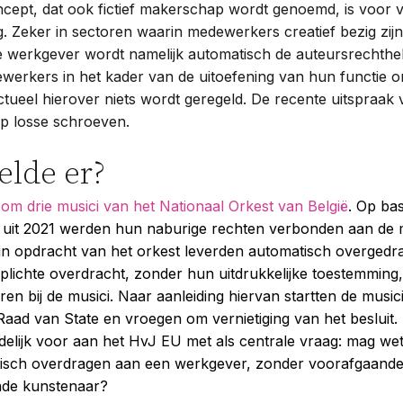
oncept, dat ook fictief makerschap wordt genoemd, is voor v
. Zeker in sectoren waarin medewerkers creatief bezig zij
e werkgever wordt namelijk automatisch de auteursrechth
erkers in het kader van de uitoefening van hun functie on
tueel hierover niets wordt geregeld. De recente uitspraak
 op losse schroeven.
elde er?
om drie musici van het Nationaal Orkest van België
. Op ba
it uit 2021 werden hun naburige rechten verbonden aan de 
ij in opdracht van het orkest leverden automatisch overged
plichte overdracht, zonder hun uitdrukkelijke toestemming, 
ren bij de musici. Naar aanleiding hiervan startten de musi
 Raad van State en vroegen om vernietiging van het besluit
ndelijk voor aan het HvJ EU met als centrale vraag: mag we
isch overdragen aan een werkgever, zonder voorafgaand
nde kunstenaar?