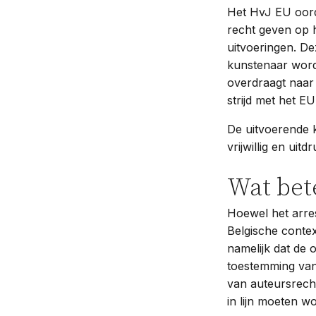
Het HvJ EU oord
recht geven op h
uitvoeringen. D
kunstenaar word
overdraagt naar 
strijd met het EU
De uitvoerende ku
vrijwillig en uitd
Wat bete
Hoewel het arre
Belgische contex
namelijk dat de 
toestemming van
van auteursrech
in lijn moeten 