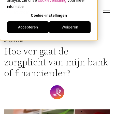
analyse. Zie onze
cookieverklaring
voor meer
informatie.
Cookie-instellingen
Terug
Accepteren
Weigeren
Dienstverlening
ONDERNEMINGSRECHT
INSOLVENTIE
24 april 2016
Onze mensen
Hoe ver gaat de
zorgplicht van mijn bank
Actueel
of financierder?
Over JPR
Events
Werken bij