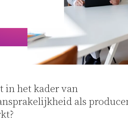
Woningwet
Taal:
 in het kader van
nsprakelijkheid als produce
kt?