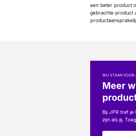
een beter product i
gebrachte product 
productaansprakelij
WIJ STAAN VOOR 
Meer w
product
Bij JPR tref j
zijn als jij. T