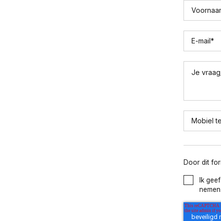
Voornaa
E-mail
*
Je vraag
Mobiel t
Door dit fo
Ik gee
nemen