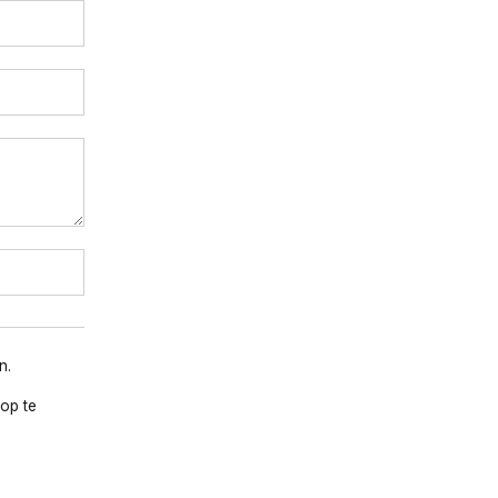
n.
op te