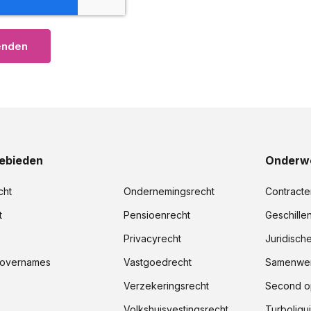
ebieden
Onderw
cht
Ondernemingsrecht
Contracte
t
Pensioenrecht
Geschille
Privacyrecht
Juridisch
 overnames
Vastgoedrecht
Samenwer
Verzekeringsrecht
Second o
Volkshuisvestingsrecht
Turboliqui