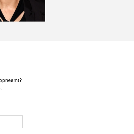
e opneemt?
.