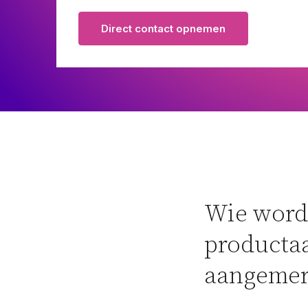
Pensioenrecht
Direct contact opnemen
Privacyrecht
Vastgoedrecht
Verzekeringsrecht
Volkshuisvestingsrecht
Wie wordt
productaa
aangemer