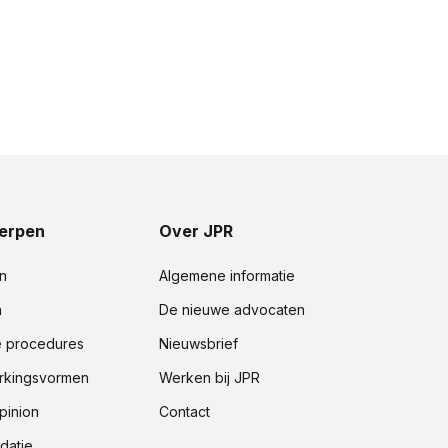
erpen
Over JPR
n
Algemene informatie
n
De nieuwe advocaten
e procedures
Nieuwsbrief
kingsvormen
Werken bij JPR
pinion
Contact
datie