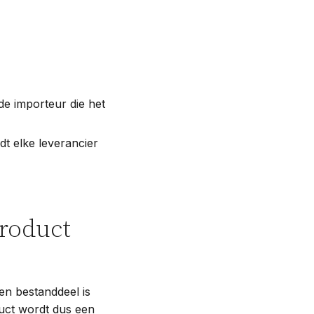
de importeur die het
dt elke leverancier
product
n bestanddeel is
uct wordt dus een