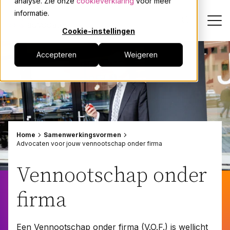
analyse. Zie onze
cookieverklaring
voor meer
informatie.
Cookie-instellingen
Accepteren
Weigeren
Dienstverlening
Onze mensen
Actueel
Home
Samenwerkingsvormen
Advocaten voor jouw vennootschap onder firma
Over JPR
Vennootschap onder
Events
firma
Werken bij
Een Vennootschap onder firma (V.O.F.) is wellicht