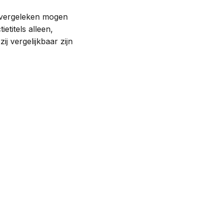
ar vergeleken mogen
etitels alleen,
j vergelijkbaar zijn