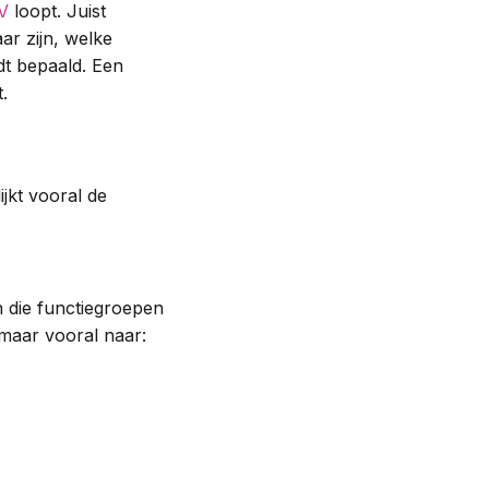
V
loopt. Juist
ar zijn, welke
dt bepaald. Een
ct.
ijkt vooral de
n die functiegroepen
 maar vooral naar: