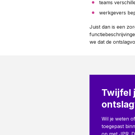
teams verschille
werkgevers bep
Juist dan is een zor
functiebeschrijving
we dat de ontslagvol
Twijfel 
ontsla
Wil je weten o
toegepast bin
op met JPR. Da