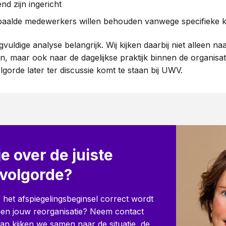
nd zijn ingericht
aalde medewerkers willen behouden vanwege specifieke ke
gvuldige analyse belangrijk. Wij kijken daarbij niet alleen na
en, maar ook naar de dagelijkse praktijk binnen de organis
gorde later ter discussie komt te staan bij UWV.
je over de juiste
gvolgorde?
f het afspiegelingsbeginsel correct wordt
nen jouw reorganisatie? Neem contact
n kijken we samen naar de situatie, de