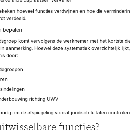
ekeken hoeveel functies verdwijnen en hoe die verminderin
rdt verdeeld.
en bepalen
ijdsgroep komt vervolgens de werknemer met het kortste di
in aanmerking. Hoewel deze systematiek overzichtelijk lijkt,
mis door:
tiegroepen
aren
jdsindelingen
nderbouwing richting UWV
andig om de afspiegeling vooraf juridisch te laten controle
uitwisselbare functies?