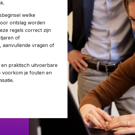
k.
Woningwet
gsbeginsel welke
voor ontslag worden
ze regels correct zijn
Taal:
tjaren of
ng, aanvullende vragen of
e en praktisch uitvoerbare
Zo voorkom je fouten en
satie.