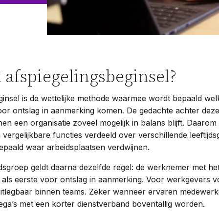
t afspiegelingsbeginsel?
ginsel is de wettelijke methode waarmee wordt bepaald we
oor ontslag in aanmerking komen. De gedachte achter deze r
nen een organisatie zoveel mogelijk in balans blijft. Daaro
ergelijkbare functies verdeeld over verschillende leeftijd
epaald waar arbeidsplaatsen verdwijnen.
ijdsgroep geldt daarna dezelfde regel: de werknemer met het
als eerste voor ontslag in aanmerking. Voor werkgevers v
 uitlegbaar binnen teams. Zeker wanneer ervaren medewerk
ega’s met een korter dienstverband boventallig worden.