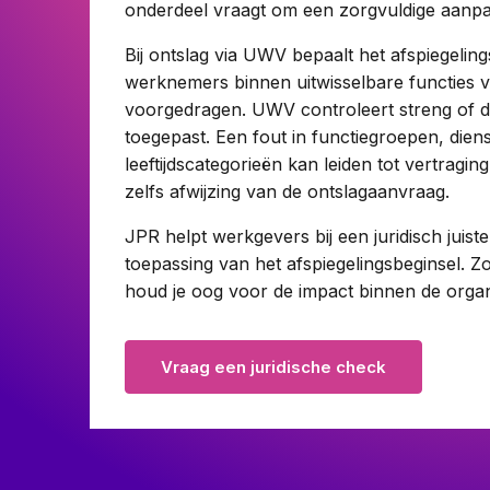
onderdeel vraagt om een zorgvuldige aanpa
Pensioenrecht
Bij ontslag via UWV bepaalt het afspiegelin
Privacyrecht
werknemers binnen uitwisselbare functies 
Vastgoedrecht
voorgedragen. UWV controleert streng of de
Verzekeringsrecht
toegepast. Een fout in functiegroepen, diens
Volkshuisvestingsrecht
leeftijdscategorieën kan leiden tot vertragi
zelfs afwijzing van de ontslagaanvraag.
JPR helpt werkgevers bij een juridisch juist
toepassing van het afspiegelingsbeginsel. 
houd je oog voor de impact binnen de organi
Vraag een juridische check