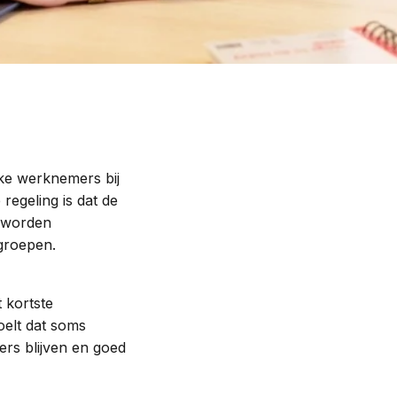
lke werknemers bij
egeling is dat de
m worden
sgroepen.
 kortste
oelt dat soms
ers blijven en goed