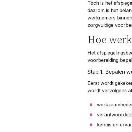
Toch is het afspieg
daarom is het belan
werknemers binnen d
zorgvuldige voorber
Hoe werkt
Het afspiegelingsbeg
voorbereiding bepal
Stap 1. Bepalen we
Eerst wordt gekeken
wordt vervolgens afg
werkzaamhede
verantwoordeli
kennis en ervar