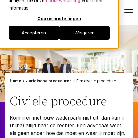
analyse. Zie onze
cookieverklaring
voor meer
informatie.
Cookie-instellingen
Accepteren
Weigeren
Dienstverlening
Onze mensen
Actueel
Home
Juridische procedures
Een civiele procedure
Over JPR
Civiele procedure
Events
Kom jij er met jouw wederpartij niet uit, dan kan jij
(bijna) altijd naar de rechter. Een advocaat weet
Werken bij
als geen ander hoe dat moet en waar jij moet zijn.