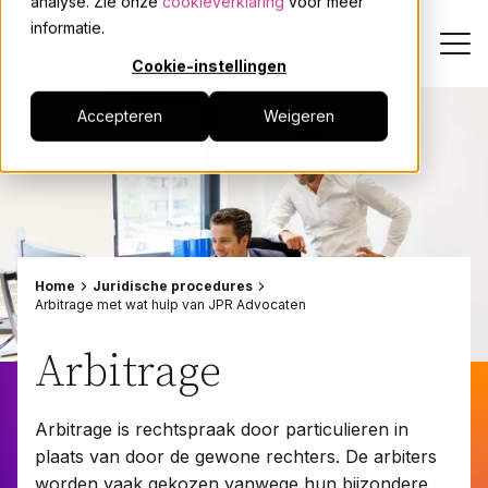
analyse. Zie onze
cookieverklaring
voor meer
informatie.
Cookie-instellingen
Accepteren
Weigeren
Dienstverlening
Onze mensen
Actueel
Home
Juridische procedures
Arbitrage met wat hulp van JPR Advocaten
Over JPR
Arbitrage
Events
Arbitrage is rechtspraak door particulieren in
plaats van door de gewone rechters. De arbiters
Werken bij
worden vaak gekozen vanwege hun bijzondere