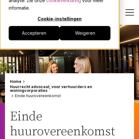
analyse. Zie onze
cookieverklaring
voor meer
informatie.
Cookie-instellingen
Accepteren
Weigeren
Dienstverlening
Onze mensen
Actueel
Home
Huurrecht advocaat, voor verhuurders en
woningcorporaties
Over JPR
Einde huurovereenkomst
Events
Einde
huurovereenkomst
Werken bij