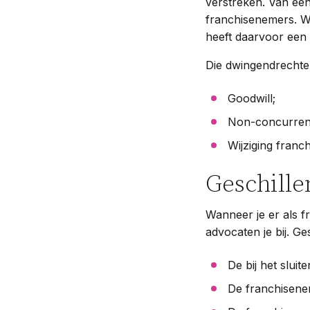
verstreken. Van een
franchisenemers. Wi
heeft daarvoor een 
Die dwingendrechtel
Goodwill;
Non-concurrent
Wijziging franc
Geschille
Wanneer je er als f
advocaten je bij. G
De bij het slui
De franchisene