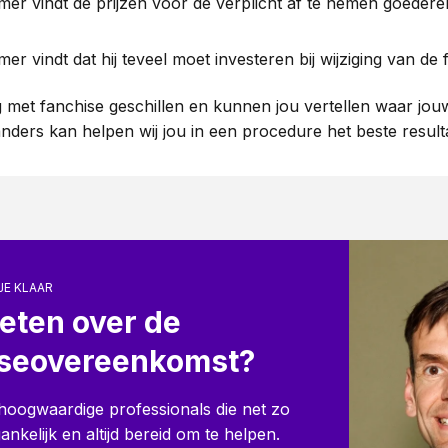
er vindt de prijzen voor de verplicht af te nemen goedere
er vindt dat hij teveel moet investeren bij wijziging van de 
 met fanchise geschillen en kunnen jou vertellen waar jouw
 anders kan helpen wij jou in een procedure het beste result
JE KLAAR
eten over de
iseovereenkomst?
e hoogwaardige professionals die net zo
oegankelijk en altijd bereid om te helpen.