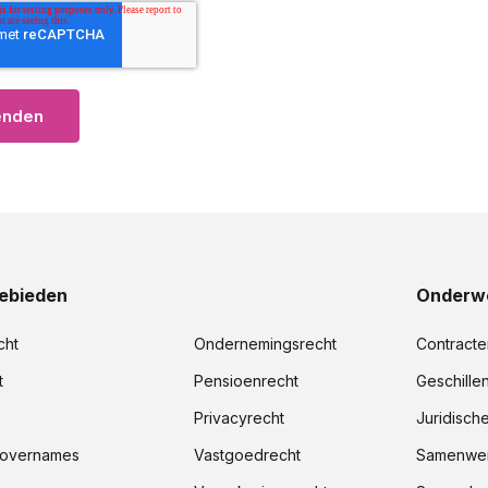
ebieden
Onderw
cht
Ondernemingsrecht
Contracte
t
Pensioenrecht
Geschille
Privacyrecht
Juridisch
 overnames
Vastgoedrecht
Samenwer