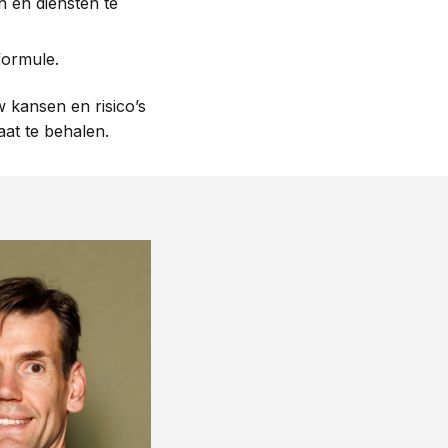
n en diensten te
formule.
 kansen en risico’s
aat te behalen.