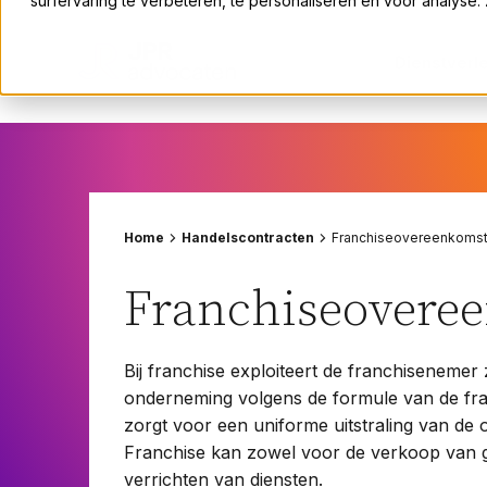
surfervaring te verbeteren, te personaliseren en voor analyse
Bouwrecht
Erfrecht
Dienstverl
Fusies en overnames
Huurrecht
Rechtsgebieden
ICT-recht
Insolventie en herstructurering
Arbeidsrecht
Intellectueel eigendomsrecht
Bouwrecht
Home
Handelscontracten
Franchiseovereenkoms
Omgevings- en bestuursrecht
Erfrecht
Ondernemingsrecht
Fusies en overnames
Franchiseovere
Pensioenrecht
Huurrecht
Privacyrecht
ICT-recht
Bij franchise exploiteert de franchisenemer 
Vastgoedrecht
Insolventie en herstructurering
onderneming volgens de formule van de fra
Verzekeringsrecht
Intellectueel eigendomsrecht
zorgt voor een uniforme uitstraling van de
Volkshuisvestingsrecht
Omgevings- en bestuursrecht
Franchise kan zowel voor de verkoop van 
verrichten van diensten.
Ondernemingsrecht