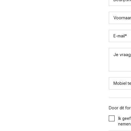
Voornaa
E-mail
*
Je vraag
Mobiel t
Door dit fo
Ik gee
nemen