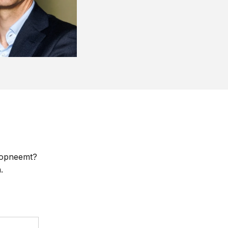
e opneemt?
.