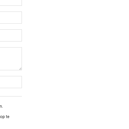
n.
op te