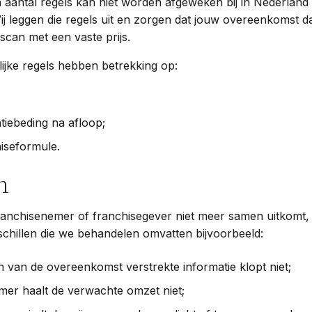
 aantal regels kan niet worden afgeweken bij in Nederland
j leggen die regels uit en zorgen dat jouw overeenkomst 
scan met een vaste prijs.
ijke regels hebben betrekking op:
iebeding na afloop;
hiseformule.
n
ranchisenemer of franchisegever niet meer samen uitkomt,
eschillen die we behandelen omvatten bijvoorbeeld:
ten van de overeenkomst verstrekte informatie klopt niet;
mer haalt de verwachte omzet niet;