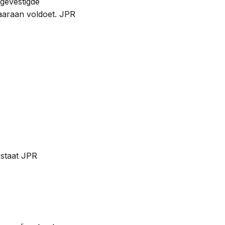
 gevestigde
daaraan voldoet. JPR
 staat JPR