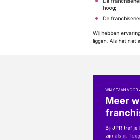
De franchisenem
hoog;
De franchisenem
Wij hebben ervaring
liggen. Als het niet
WIJ STAAN VOOR 
Meer w
franch
Bij JPR tref j
zijn als jij. T