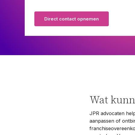
Pensioenrecht
Privacyrecht
Direct contact opnemen
Vastgoedrecht
Verzekeringsrecht
Volkshuisvestingsrecht
Wat kunn
JPR advocaten helpt
aanpassen of ontbin
franchiseovereenko