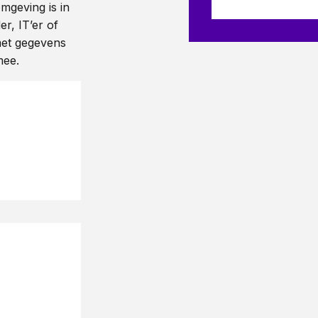
mgeving is in
er, IT’er of
et gegevens
mee.