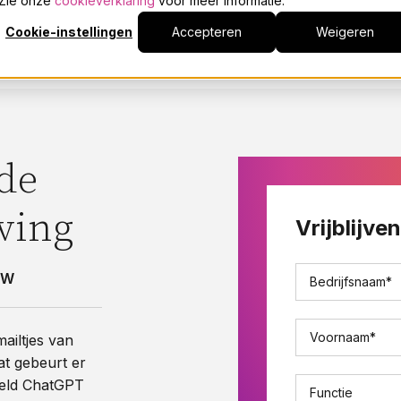
. Zie onze
cookieverklaring
voor meer informatie.
Cookie-instellingen
Accepteren
Weigeren
de
ving
Vrijblijv
TW
Bedrijfsnaam
*
Voornaam
*
ailtjes van
t gebeurt er
eeld ChatGPT
Functie