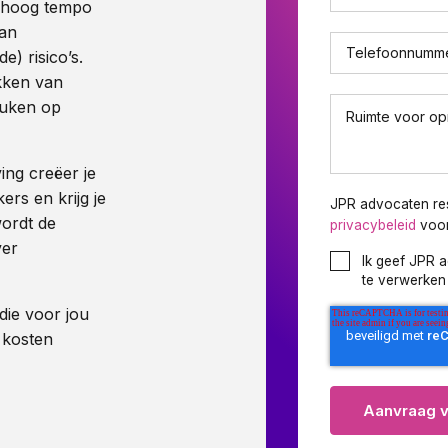
n hoog tempo
van
Telefoonnumm
) risico’s.
ekken van
euken op
Ruimte voor o
ng creëer je
rs en krijg je
JPR advocaten res
ordt de
privacybeleid
voor
ver
Ik geef JPR 
te verwerken 
die voor jou
 kosten