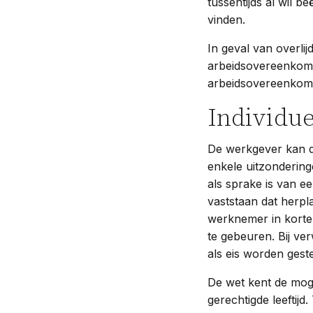
tussentijds al wil b
vinden.
In geval van overl
arbeidsovereenkomst
arbeidsovereenkoms
Individue
De werkgever kan d
enkele uitzonderin
als sprake is van ee
vaststaan dat herpla
werknemer in korte t
te gebeuren. Bij ver
als eis worden gest
De wet kent de moge
gerechtigde leeftijd