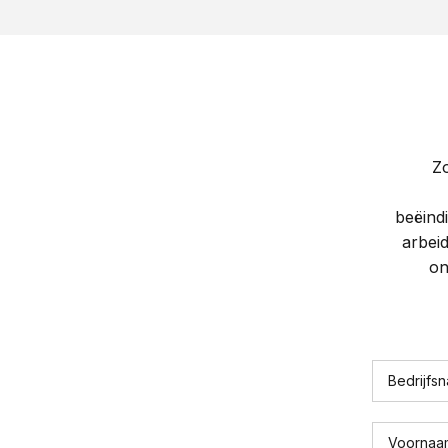
Zo
beëind
arbeid
on
Bedrijfs
Voornaa