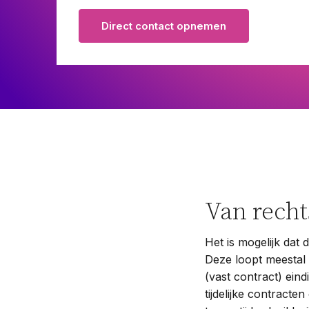
Pensioenrecht
Direct contact opnemen
Privacyrecht
Vastgoedrecht
Verzekeringsrecht
Volkshuisvestingsrecht
Van rech
Het is mogelijk dat 
Deze loopt meestal
(vast contract) ein
tijdelijke contracte