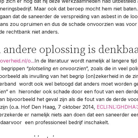
ep zich er nog dat hij deze werkzaamheden had uitbesteed
aneringsbedrijf. Maar ook dat beroep mocht hem niet baten
gaan dat de saneerder de verspreiding van asbest in de lo
ans zou opruimen en dus de schade onvoorzien was voor 
 de rechtbank niet anders.
 andere oplossing is denkba
overheid.nl/o...
In de literatuur wordt namelijk al langere tijd
 begrippen “
plotseling en onvoorzien
”, zoals die in veel p
orbeeld als invulling van het begrip (on)zekerheid in de zin
t verband wordt ook wel betoogd dat anders moet worden g
ien
” en hieronder ook schade door een fout van een derd
n bijvoorbeeld het geval zijn als die fout van de derde vo
zijn (o.a. Hof Den Haag, 7 oktober 2014,
ECLI:NL:GHDHA:2
rzekerde er namelijk niets aan doen dat een saneerder ee
ij daarvoor een professioneel bedrijf inschakelt.