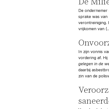
De Mili
De ondernemer d
sprake was van 
verontreiniging.
vrijkomen van (…
Onvoorz
In zijn vonnis va
vordering af. H
gelegen in de 
daarbij asbestbr
zin van de poli
Veroorz
saneerd