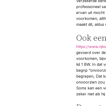
Verzekerde beri
professioneel s
ervan uit mocht 
voorkomen, alth
maakt dit, aldus
Ook een
https://www.rijks
gevoerd over de
voorkomen, bijvo
lid 1 BW. In da
begrip “
onvoorz
begrepen, Dat ka
onvoorzien zou 
Soms kan een ve
zeker niet als h