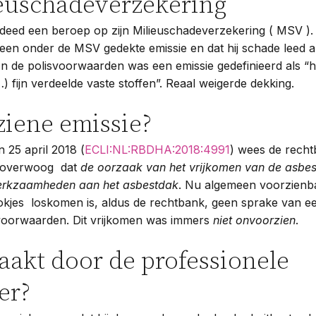
euschadeverzekering
eed een beroep op zijn Milieuschadeverzekering ( MSV ). H
een onder de MSV gedekte emissie en dat hij schade leed a
 In de polisvoorwaarden was een emissie gedefinieerd als “
) fijn verdeelde vaste stoffen”. Reaal weigerde dekking.
iene emissie?
n 25 april 2018 (
ECLI:NL:RBDHA:2018:4991
) wees de rech
ij overwoog dat
de oorzaak van het vrijkomen van de asbe
werkzaamheden aan het asbestdak
. Nu algemeen voorzienb
okjes loskomen is, aldus de rechtbank, geen sprake van ee
svoorwaarden. Dit vrijkomen was immers
niet onvoorzien
.
aakt door de professionele
er?