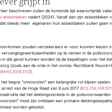
ver grijpt in
 hier beschreven zullen de komende tijd waarschijnlijk vak
p asbestdaken
nadert (2024). Vanaf dan zijn asbestdaken 
dat steeds meer eigenaren hun asbestdaken zullen gaan 
 voorkomen zouden verzekeraars er voor kunnen kiezen o
e vervangingswerkzaamheden op te nemen in de polisvoor
 in dat geval kunnen worden bij de bepalingen over het be
zorg (zoals aan de orde in het vonnis: Rechtbank Noord-Ho
BNHO:2018:3112
).
het begrip “
onvoorzien
” een belangrijke rol blijven spele
 arrest van de Hoge Raad van 9 juni 2017 (
ECLI:NL:HR:201
nadrukte dat het dekkingsvereiste in de polisvoorwaarden
nvoorzien
” moet zijn ontstaan een primaire dekkingsbepalin
 moest worden getoetst.