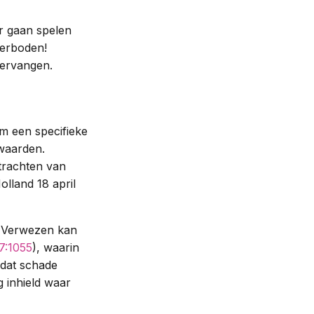
er gaan spelen
verboden!
vervangen.
m een specifieke
waarden.
trachten van
lland 18 april
n. Verwezen kan
7:1055
), waarin
 dat schade
g inhield waar