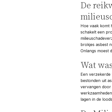
De reik
milieus
Hoe vaak komt h
schakelt een pro
milieuschadever
brokjes asbest 
Onlangs moest d
Wat was
Een verzekerde
bestonden uit as
vervangen door m
werkzaamheden w
lagen in de lood