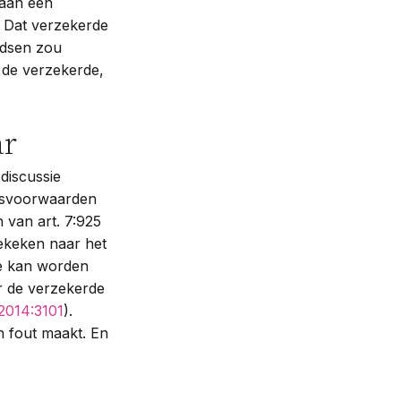
 aan een
. Dat verzekerde
odsen zou
de verzekerde,
ar
 discussie
olisvoorwaarden
 van art. 7:925
ekeken naar het
e kan worden
or de verzekerde
014:3101
).
n fout maakt. En