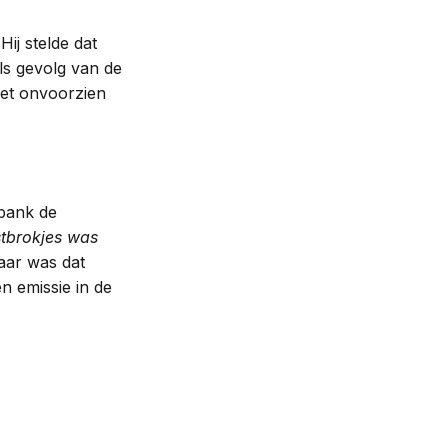
ij stelde dat
ls gevolg van de
het onvoorzien
tbank de
stbrokjes was
aar was dat
n emissie in de