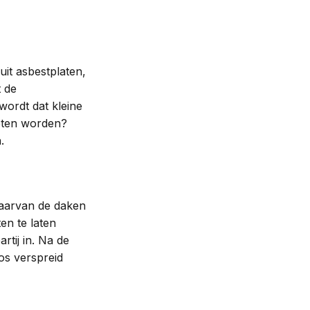
it asbestplaten,
t de
ordt dat kleine
oeten worden?
.
aarvan de daken
en te laten
tij in. Na de
os verspreid