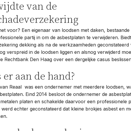
wijdte van de
chadeverzekering
et voor? Een eigenaar van loodsen met daken, bestaande u
fessionele partij in om de asbestplaten te verwijderen. Bied
zekering dekking als na de werkzaamheden geconstateerd w
nog verspreid in de loodsen liggen en alsnog verwijderd m
e Rechtbank Den Haag over een dergelijke casus beslissen
 er aan de hand?
 van Reaal was een ondernemer met meerdere loodsen, w
bestplaten. Eind 2014 besloot de ondernemer de asbestplat
etalen platen en schakelde daarvoor een professionele par
erd echter geconstateerd dat kleine brokjes asbest en m
sen.