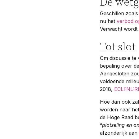
De wetge
Geschillen zoals
nu het
verbod o
Verwacht wordt 
Tot slot
Om discussie te
bepaling over d
Aangesloten zou
voldoende milieu
2018,
ECLI:NL:R
Hoe dan ook zal 
worden naar het
de Hoge Raad be
“
plotseling en o
afzonderlijk aan