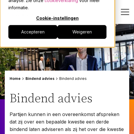
analyse. Zie onze
cookieverklaring
voor meer
informatie.
Cookie-instellingen
Accepteren
Weigeren
Dienstverlening
Onze mensen
Actueel
Home
Bindend advies
Bindend advies
Over JPR
Bindend advies
Events
Partijen kunnen in een overeenkomst afspreken
dat zij over een bepaalde kwestie een derde
Werken bij
bindend laten adviseren als zij het over die kwestie