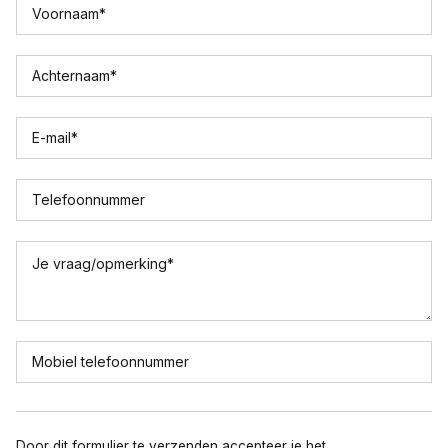
Voornaam
*
Achternaam
*
E-mail
*
Telefoonnummer
Je vraag/opmerking
*
Mobiel telefoonnummer
Door dit formulier te verzenden accepteer je het