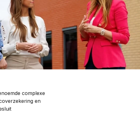
Contact
zogenoemde complexe
icoverzekering en
sluit