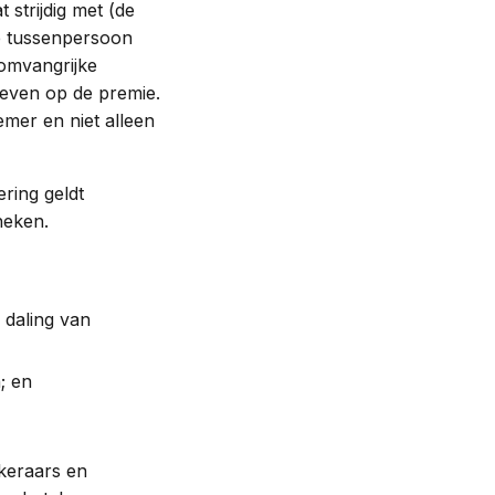
strijdig met (de
de tussenpersoon
 omvangrijke
geven op de premie.
emer en niet alleen
ring geldt
heken.
 daling van
; en
ekeraars en