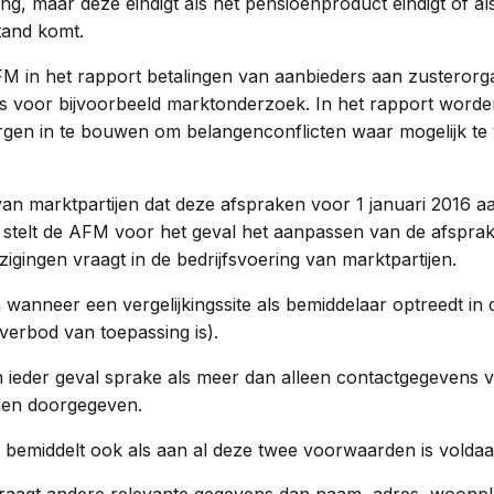
ng, maar deze eindigt als het pensioenproduct eindigt of a
tand komt.
M in het rapport betalingen van aanbieders aan zusterorga
rs voor bijvoorbeeld marktonderzoek. In het rapport word
en in te bouwen om belangenconflicten waar mogelijk te
n marktpartijen dat deze afspraken voor 1 januari 2016 aa
o stelt de AFM voor het geval het aanpassen van de afsprak
zigingen vraagt in de bedrijfsvoering van marktpartijen.
 wanneer een vergelijkingssite als bemiddelaar optreedt in 
everbod van toepassing is).
n ieder geval sprake als meer dan alleen contactgegevens 
den doorgegeven.
te bemiddelt ook als aan al deze twee voorwaarden is voldaa