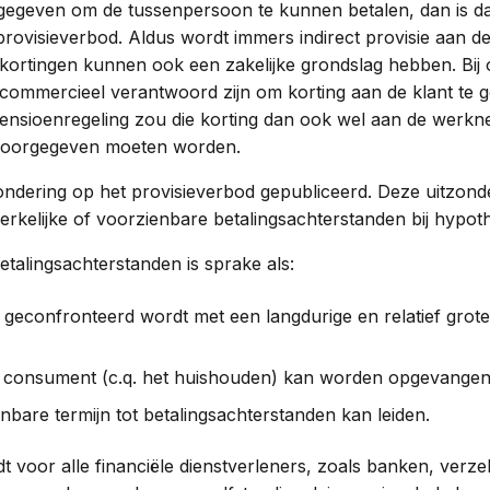
gegeven om de tussenpersoon te kunnen betalen, dan is dat 
provisieverbod. Aldus wordt immers indirect provisie aan 
kortingen kunnen ook een zakelijke grondslag hebben. Bij
commercieel verantwoord zijn om korting aan de klant te 
 pensioenregeling zou die korting dan ook wel aan de werkn
doorgegeven moeten worden.
ndering op het provisieverbod gepubliceerd. Deze uitzonde
dwerkelijke of voorzienbare betalingsachterstanden bij hypot
talingsachterstanden is sprake als:
econfronteerd wordt met een langdurige en relatief grote
de consument (c.q. het huishouden) kan worden opgevangen
enbare termijn tot betalingsachterstanden kan leiden.
dt voor alle financiële dienstverleners, zoals banken, verz