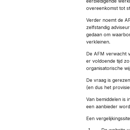
eerbiedigende werki
overeenkomst tot s
Verder noemt de AF
zelfstandig adviseu
gedaan om waarborg
verkleinen.
De AFM verwacht va
er voldoende tijd z
organisatorische wij
De vraag is gerezen
(en dus het provisi
Van bemiddelen is i
een aanbieder wor
Een vergelijkingssi