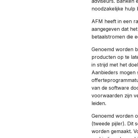
adviseurs. Banken 
noodzakelijke hulp 
AFM heeft in een ra
aangegeven dat het
betaalstromen die e
Genoemd worden bet
producten op te lat
in strijd met het do
Aanbieders mogen s
offerteprogrammatu
van de software do
voorwaarden zijn ve
leiden.
Genoemd worden oo
(tweede pijler). Di
worden gemaakt. Vo