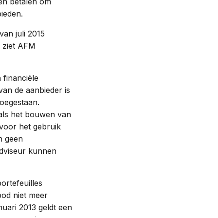
 en betalen om
bieden.
van juli 2015
l ziet AFM
financiële
van de aanbieder is
toegestaan.
oals het bouwen van
voor het gebruik
n geen
adviseur kunnen
rtefeuilles
bod niet meer
uari 2013 geldt een