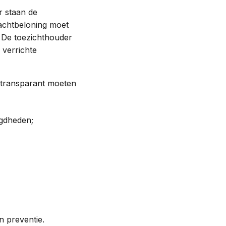
r staan de
achtbeloning moet
? De toezichthouder
 verrichte
, transparant moeten
egdheden;
n preventie.