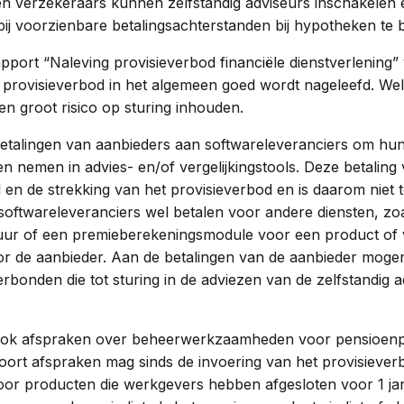
en verzekeraars kunnen zelfstandig adviseurs inschakelen
bij voorzienbare betalingsachterstanden bij hypotheken te 
pport “Naleving provisieverbod financiële dienstverlening” 
 provisieverbod in het algemeen goed wordt nageleefd. We
en groot risico op sturing inhouden.
alingen van aanbieders aan softwareleveranciers om hun 
en nemen in advies- en/of vergelijkingstools. Deze betaling 
el en de strekking van het provisieverbod en is daarom niet 
oftwareleveranciers wel betalen voor andere diensten, z
ur of een premieberekeningsmodule voor een product of 
or de aanbieder. Aan de betalingen van de aanbieder moge
rbonden die tot sturing in de adviezen van de zelfstandig 
k afspraken over beheerwerkzaamheden voor pensioenpo
t soort afspraken mag sinds de invoering van het provisiever
or producten die werkgevers hebben afgesloten voor 1 jan