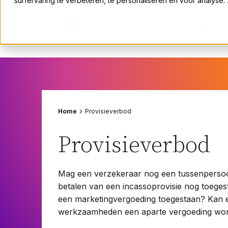
surfervaring te verbeteren, te personaliseren en voor analyse
Bouwrecht
Erfrecht
Dienstverl
Fusies en overnames
Huurrecht
Rechtsgebieden
ICT-recht
Insolventie en herstructurering
Arbeidsrecht
Intellectueel eigendomsrecht
Bouwrecht
Home
Provisieverbod
Omgevings- en bestuursrecht
Erfrecht
Ondernemingsrecht
Fusies en overnames
Provisieverbod
Pensioenrecht
Huurrecht
Privacyrecht
ICT-recht
Mag een verzekeraar nog een tussenpersoon
Vastgoedrecht
Insolventie en herstructurering
betalen van een incassoprovisie nog toeges
Verzekeringsrecht
Intellectueel eigendomsrecht
een marketingvergoeding toegestaan? Kan e
Volkshuisvestingsrecht
Omgevings- en bestuursrecht
werkzaamheden een aparte vergoeding wo
Ondernemingsrecht