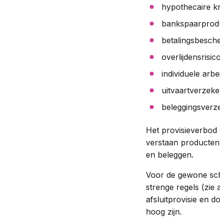
hypothecaire kr
bankspaarprod
betalingsbesch
overlijdensrisi
individuele arb
uitvaartverzeke
beleggingsverz
Het provisieverbod
verstaan producten 
en beleggen.
Voor de gewone sch
strenge regels (zie
afsluitprovisie en d
hoog zijn.