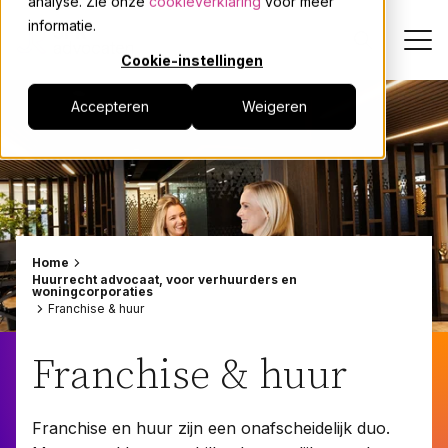
analyse. Zie onze
cookieverklaring
voor meer
informatie.
Cookie-instellingen
Accepteren
Weigeren
Dienstverlening
Onze mensen
Actueel
Home
Huurrecht advocaat, voor verhuurders en
woningcorporaties
Over JPR
Franchise & huur
Events
Franchise & huur
Werken bij
Franchise en huur zijn een onafscheidelijk duo.