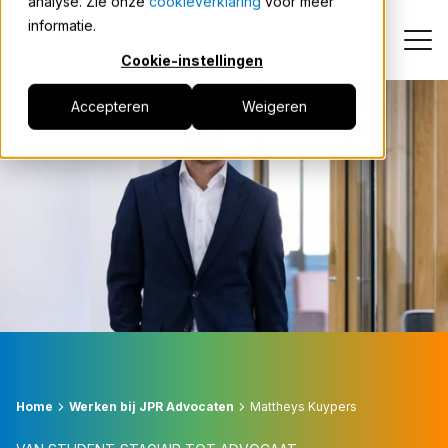
analyse. Zie onze
cookieverklaring
voor meer
informatie.
Cookie-instellingen
Accepteren
Weigeren
Carrièrepad
Medewerkers over JPR
Vacatures
Contact
Home
Werken bij JPR Advocaten
Mattheys Kuypers