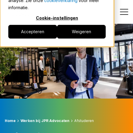
analyse. Zie onze
cookieverklaring
voor meer
informatie.
Cookie-instellingen
Accepteren
Weigeren
Carrièrepad
Medewerkers over JPR
Vacatures
Contact
Home
Werken bij JPR Advocaten
Afstuderen