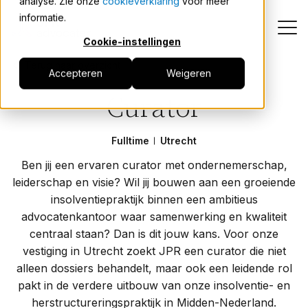
analyse. Zie onze
cookieverklaring
voor meer
informatie.
Cookie-instellingen
Terug naar overzicht
Accepteren
Weigeren
Carrièrepad
Curator
Medewerkers over JPR
Fulltime
Utrecht
Vacatures
Ben jij een ervaren curator met ondernemerschap,
leiderschap en visie? Wil jij bouwen aan een groeiende
insolventiepraktijk binnen een ambitieus
advocatenkantoor waar samenwerking en kwaliteit
Solliciteer nu
centraal staan? Dan is dit jouw kans. Voor onze
vestiging in Utrecht zoekt JPR een curator die niet
alleen dossiers behandelt, maar ook een leidende rol
pakt in de verdere uitbouw van onze insolventie- en
herstructureringspraktijk in Midden-Nederland.